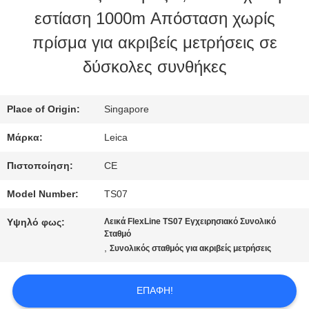
εστίαση 1000m Απόσταση χωρίς
ΠΟΙΟΤΙΚΌΣ
πρίσμα για ακριβείς μετρήσεις σε
ΈΛΕΓΧΟΣ
δύσκολες συνθήκες
ΜΑΣ
Place of Origin:
Singapore
ΕΛΆΤΕ
Μάρκα:
Leica
ΣΕ
Πιστοποίηση:
CE
ΕΠΑΦΉ
Model Number:
TS07
ΜΕ
Υψηλό φως:
Λεικά FlexLine TS07 Εγχειρησιακό Συνολικό
Σταθμό
,
Συνολικός σταθμός για ακριβείς μετρήσεις
ΖΗΤΉΣΤΕ
ΕΠΑΦΉ!
ΈΝΑ