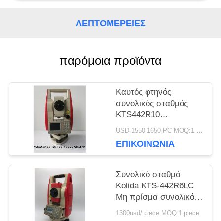
ΑΠΌΣΠΑΣΜΑ
ΛΕΠΤΟΜΈΡΕΙΕΣ
SITEMAP
παρόμοια προϊόντα
PRIVACY
Καυτός φτηνός
συνολικός σταθμός
POLICY
KTS442R10
Reflectorless 1000m
USD 1550-1650 PC MOQ:1 pc
εμπορικών σημάτων
ΕΠΙΚΟΙΝΩΝΊΑ
Kolida οργάνων
έρευνας πώλησης
επαγγελματικός
Συνολικό σταθμό
Kolida KTS-442R6LC
Μη πρίσμα συνολικό
σταθμό 600M
1300usd/ piece MOQ:1 piece