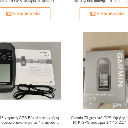
ιροκίνητο GPS 18 ώρες διάρκεια ζωής
Με μέγεθος οθόνης 1.4 "x 2.1" 
παταρίας 2 μπαταρίες AA δεν
αποκτά δορυφόρους χειρίζεται GPS
περιλαμβάνονται
σημεία Track Log
Επικοινωνία
Επικοινωνία
73 χειριστή GPS Εύκολο στη χρήση
Garmin 73 χειριστή GPS Υψηλής α
αρόμοιο πλοήγημα με 4 επίπεδα
RTK GPS σύστημα 1.4 " X 2.1 " 
 τύπου οθόνης LCD και 50 διαδρομές
Μέγεθος 7.2 Oz Βάρος Ναυσιπλοΐα