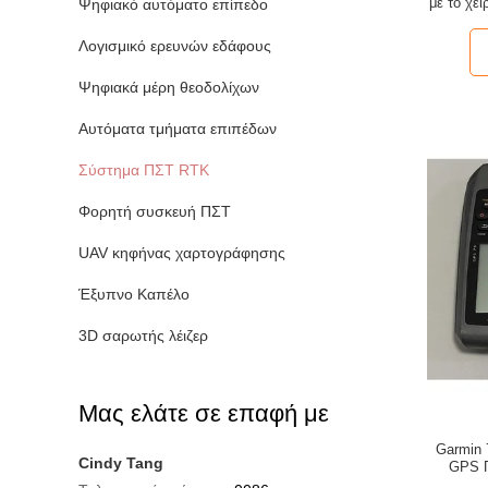
με το χε
Ψηφιακό αυτόματο επίπεδο
μ
Λογισμικό ερευνών εδάφους
Ψηφιακά μέρη θεοδολίχων
Αυτόματα τμήματα επιπέδων
Σύστημα ΠΣΤ RTK
Φορητή συσκευή ΠΣΤ
UAV κηφήνας χαρτογράφησης
Έξυπνο Καπέλο
3D σαρωτής λέιζερ
Μας ελάτε σε επαφή με
Garmin 
Cindy Tang
GPS Π
γκρίζου