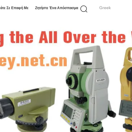
Greek
άτε Σε Επαφή Με
Ζητήστε Ένα Απόσπασμα