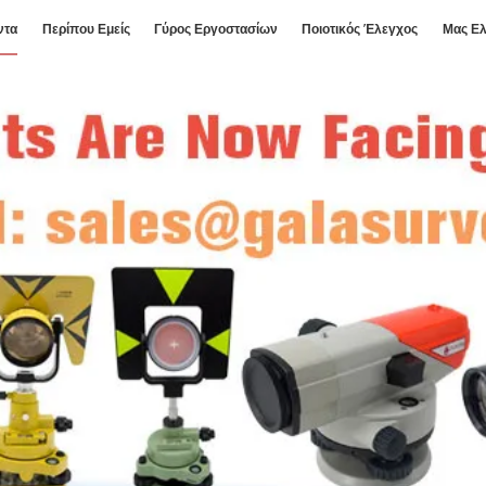
ντα
Περίπου Εμείς
Γύρος Εργοστασίων
Ποιοτικός Έλεγχος
Μας Ελ