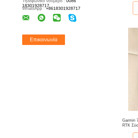
Τηλεφωνικό νούμερο :
0086
18301928717
WhatsApp :
+8618301928717
Επικοινωνία
Garmin 
RTK Σύσ
Δείκτης
μπαταρί