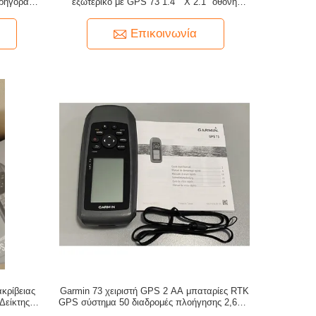
Γρήγορα
εξωτερικό με GPS 73 1.4 " X 2.1" οθόνη
 και 1000
ελαφρύ και ανθεκτικό
Επικοινωνία
κρίβειας
Garmin 73 χειριστή GPS 2 AA μπαταρίες RTK
Δείκτης
GPS σύστημα 50 διαδρομές πλοήγησης 2,6 "X
 Track Log
6,0" X 1,2 "Μέγεθος για ακριβή και