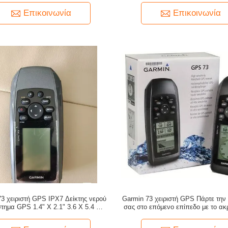
πλοήγησης
000 σημεία
Επικοινωνία
Επικοινωνία
73 χειριστή GPS IPX7 Δείκτης νερού
Garmin 73 χειριστή GPS Πάρτε την
τημα GPS 1.4" X 2.1" 3.6 X 5.4 Cm
σας στο επόμενο επίπεδο με το ακ
 Μέγεθος 18 ώρες διάρκεια ζωής της
GPS σύστημα μας 203.1 G και 6.6
ας για τις απαιτήσεις των πελατών
3.0 Cm