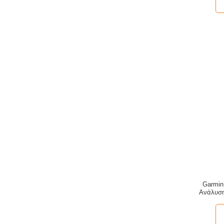
Garmin
Ανάλυση
2.1 
μπα