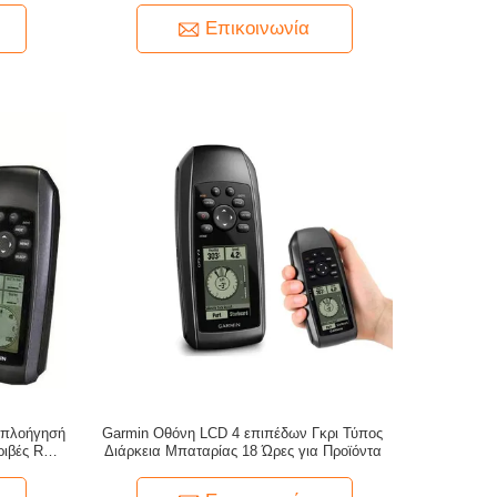
μακροχρόνια πλοήγηση
Επικοινωνία
 πλοήγησή
Garmin Οθόνη LCD 4 επιπέδων Γκρι Τύπος
ριβές RTK
Διάρκεια Μπαταρίας 18 Ώρες για Προϊόντα
 X 15.2 X