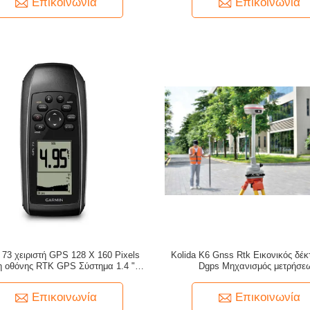
Επικοινωνία
Επικοινωνία
σας
 73 χειριστή GPS 128 X 160 Pixels
Kolida K6 Gnss Rtk Εικονικός δέ
 οθόνης RTK GPS Σύστημα 1.4 " X
Dgps Μηχανισμός μετρήσε
" 3.6 X 5.4 Cm Μέγεθος οθόνης 2
ταρίες AA Δεν περιλαμβάνεται
Επικοινωνία
Επικοινωνία