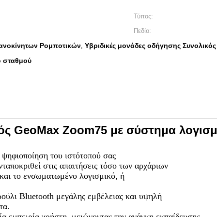
Τύπος:
Πεδίο:
χανοκίνητων Ρομποτικών
Υβριδικές μονάδες οδήγησης Συνολικός
,
ο σταθμού
ς GeoMax Zoom75 με σύστημα λογισμικ
 ψηφιοποίηση του ιστότοπού σας
αποκριθεί στις απαιτήσεις τόσο των αρχάριων
 και το ενσωματωμένο λογισμικό, ή
ρούλι Bluetooth μεγάλης εμβέλειας και υψηλή
τα.
α εμπειρία χρήστη, μειώνοντας την ανάγκη εκπαίδευσης.