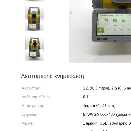
Λεπτομερής ενημέρωση
Ακριβότητα:
1 ∆ (0, 3 mgon), 2 ∆ (0, 6 m
Ανάλυση οθόνης:
0.1
Αποζημίωση:
Τετραπλός άξονας
Εμφάνιση:
5 ̊ WVGA 800x480 χρώμα κ
Λιμένες:
Σειριακή; USB; εσωτερικό Bl