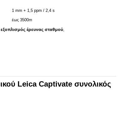
1 mm + 1,5 ppm / 2,4 s
έως 3500m
 εξοπλισμός έρευνας σταθμού
,
ού Leica Captivate συνολικός