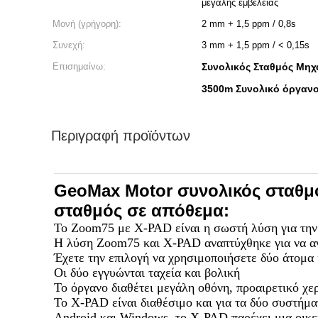
μεγάλης εμβέλειας
Μονή (γρήγορη):
2 mm + 1,5 ppm / 0,8s
Συνεχή:
3 mm + 1,5 ppm / < 0,15s
Επισημαίνω:
Συνολικός Σταθμός Μη
3500m Συνολικό όργαν
Περιγραφή προϊόντων
GeoMax Motor συνολικός σταθμό
σταθμός σε απόθεμα:
Το Zoom75 με X-PAD είναι η σωστή λύση για την
Η λύση Zoom75 και X-PAD αναπτύχθηκε για να αντ
Έχετε την επιλογή να χρησιμοποιήσετε δύο άτομα
Οι δύο εγγυώνται ταχεία και βολική
Το όργανο διαθέτει μεγάλη οθόνη, προαιρετικό χε
Το X-PAD είναι διαθέσιμο και για τα δύο συστήμα
Android και Windows, το X-PAD παρέχει μια οικεί