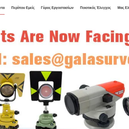
ντα
Περίπου Εμείς
Γύρος Εργοστασίων
Ποιοτικός Έλεγχος
Μας Ελ