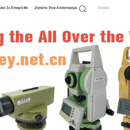
Greek
άτε Σε Επαφή Με
Ζητήστε Ένα Απόσπασμα