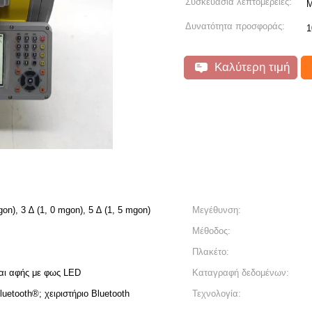
Συσκευασία λεπτομέρειες:
Μ
Δυνατότητα προσφοράς:
1
Καλύτερη τιμή
gon), 3 ∆ (1, 0 mgon), 5 ∆ (1, 5 mgon)
Μεγέθυνση:
Μέθοδος:
Πλακέτο:
αι αφής με φως LED
Καταγραφή δεδομένων:
uetooth®; χειριστήριο Bluetooth
Τεχνολογία: