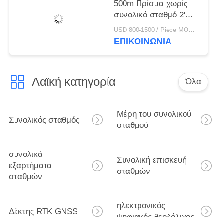
500m Πρίσμα χωρίς
συνολικό σταθμό 2'
ακρίβεια Δύο άξονες
USD 800-1500 / Piece MOQ:1 Τεμάχιο
LCD οργάνωση
ΕΠΙΚΟΙΝΩΝΊΑ
μετρήσεων
Λαϊκή κατηγορία
Όλα
Μέρη του συνολικού
Συνολικός σταθμός
σταθμού
συνολικά
Συνολική επισκευή
εξαρτήματα
σταθμών
σταθμών
ηλεκτρονικός
Δέκτης RTK GNSS
ψηφιακός θεοδόλιχος