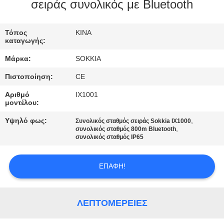
ΈΛΕΓΧΟΣ
σειράς συνολικός με Bluetooth
ΜΑΣ
Τόπος
ΚΙΝΑ
καταγωγής:
ΕΛΆΤΕ
Μάρκα:
SOKKIA
ΣΕ
Πιστοποίηση:
CE
ΕΠΑΦΉ
Αριθμό
IX1001
ΜΕ
μοντέλου:
Υψηλό φως:
,
Συνολικός σταθμός σειράς Sokkia IX1000
,
ΖΗΤΉΣΤΕ
συνολικός σταθμός 800m Bluetooth
συνολικός σταθμός IP65
ΈΝΑ
ΑΠΌΣΠΑΣΜΑ
ΕΠΑΦΉ!
SITEMAP
ΛΕΠΤΟΜΈΡΕΙΕΣ