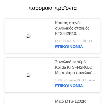
PRIVACY
παρόμοια προϊόντα
POLICY
Καυτός φτηνός
συνολικός σταθμός
KTS442R10
Reflectorless 1000m
USD 1550-1650 PC MOQ:1 pc
εμπορικών σημάτων
ΕΠΙΚΟΙΝΩΝΊΑ
Kolida οργάνων
έρευνας πώλησης
επαγγελματικός
Συνολικό σταθμό
Kolida KTS-442R6LC
Μη πρίσμα συνολικό
σταθμό 600M
1300usd/ piece MOQ:1 piece
ΕΠΙΚΟΙΝΩΝΊΑ
Mato MTS-1202R