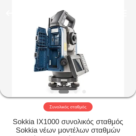
Hengyide
Electronic
Technology
Co.,Ltd
Ltd..
All
Rights
Reserved.
ΣΠΊΤΙ
ΠΡΟΪΌΝΤΑ
ΠΕΡΊΠΟΥ
ΕΜΕΊΣ
ΓΎΡΟΣ
ΕΡΓΟΣΤΑΣΊΩΝ
Συνολικός σταθμός
Sokkia IX1000 συνολικός σταθμός
ΠΟΙΟΤΙΚΌΣ
Sokkia νέων μοντέλων σταθμών