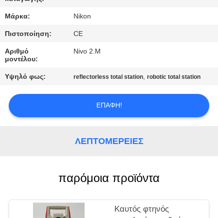
ΈΛΕΓΧΟΣ
Μάρκα:
Nikon
ΜΑΣ
Πιστοποίηση:
CE
ΕΛΆΤΕ
Αριθμό
Nivo 2.M
μοντέλου:
ΣΕ
Υψηλό φως:
,
reflectorless total station
robotic total station
ΕΠΑΦΉ
ΜΕ
ΕΠΑΦΉ!
ΖΗΤΉΣΤΕ
ΛΕΠΤΟΜΈΡΕΙΕΣ
ΈΝΑ
ΑΠΌΣΠΑΣΜΑ
παρόμοια προϊόντα
SITEMAP
Καυτός φτηνός