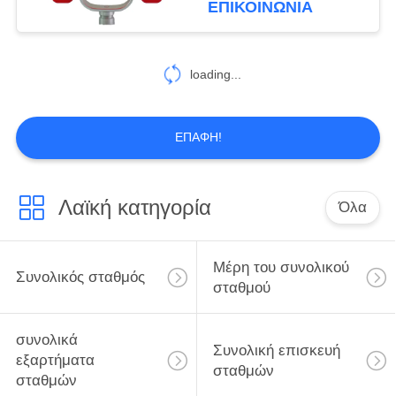
ΕΠΙΚΟΙΝΩΝΊΑ
10
Λογισμικό ερευνών
loading...
εδάφους
ΕΠΑΦΉ!
Λαϊκή κατηγορία
Όλα
12
Ψηφιακά μέρη
Μέρη του συνολικού
Συνολικός σταθμός
θεοδολίχων
σταθμού
συνολικά
Συνολική επισκευή
εξαρτήματα
σταθμών
σταθμών