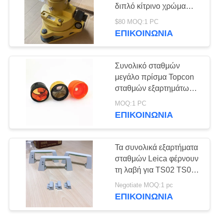
PRIVACY
διπλό κίτρινο χρώμα
POLICY
Tribrach
$80 MOQ:1 PC
ΕΠΙΚΟΙΝΩΝΊΑ
279
Δέκτης RTK GNSS
Συνολικό σταθμών
μεγάλο πρίσμα Topcon
σταθμών εξαρτημάτων
συνολικό
MOQ:1 PC
ΕΠΙΚΟΙΝΩΝΊΑ
46
Τα συνολικά εξαρτήματα
ηλεκτρονικός
σταθμών Leica φέρνουν
τη λαβή για TS02 TS06
ψηφιακός
TS09
Negotiate MOQ:1 pc
θεοδόλιχος
ΕΠΙΚΟΙΝΩΝΊΑ