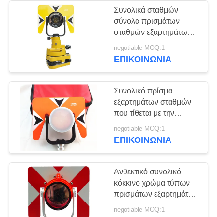
Συνολικά σταθμών
σύνολα πρισμάτων
34
σταθμών εξαρτημάτων
συνολικά με το tribrach
negotiable MOQ:1
Αυτόματο επίπεδο
και το πλαστικό κιβώτιο
ΕΠΙΚΟΙΝΩΝΊΑ
Συνολικό πρίσμα
εξαρτημάτων σταθμών
που τίθεται με την
τσάντα για τη συνολική
13
negotiable MOQ:1
έρευνα σταθμών
ΕΠΙΚΟΙΝΩΝΊΑ
Ψηφιακό αυτόματο
επίπεδο
Ανθεκτικό συνολικό
κόκκινο χρώμα τύπων
πρισμάτων εξαρτημάτων
σταθμών - 30/0MM που
negotiable MOQ:1
αντισταθμίζονται