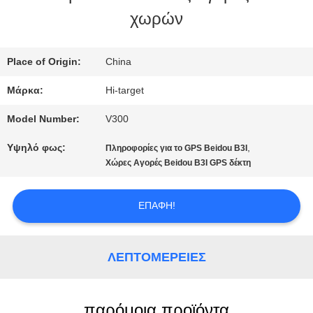
χωρών
ΠΟΙΟΤΙΚΌΣ
ΈΛΕΓΧΟΣ
Place of Origin:
China
Μάρκα:
Hi-target
ΜΑΣ
Model Number:
V300
ΕΛΆΤΕ
Υψηλό φως:
,
Πληροφορίες για το GPS Beidou B3I
ΣΕ
Χώρες Αγορές Beidou B3I GPS δέκτη
ΕΠΑΦΉ
ΕΠΑΦΉ!
ΜΕ
ΛΕΠΤΟΜΈΡΕΙΕΣ
ΖΗΤΉΣΤΕ
ΈΝΑ
παρόμοια προϊόντα