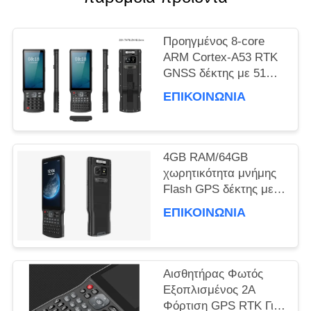
ΑΠΌΣΠΑΣΜΑ
Προηγμένος 8-core
ARM Cortex-A53 RTK
SITEMAP
GNSS δέκτης με 51
πλήκτρα και 1
ΕΠΙΚΟΙΝΩΝΊΑ
πλευρικό
προσαρμοσμένο
PRIVACY
πλήκτρο και θύρα USB
τύπου C
POLICY
4GB RAM/64GB
χωρητικότητα μνήμης
Flash GPS δέκτης με
αισθητήρα επιταχυντή
ΕΠΙΚΟΙΝΩΝΊΑ
και απόδοση
Αισθητήρας Φωτός
Εξοπλισμένος 2A
Φόρτιση GPS RTK Για