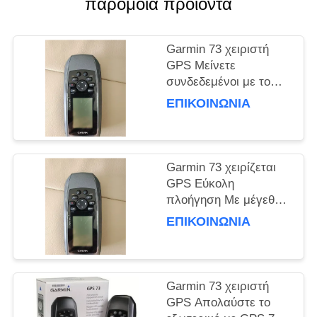
παρόμοια προϊόντα
PRIVACY
POLICY
Garmin 73 χειριστή
GPS Μείνετε
συνδεδεμένοι με το
χειροκίνητο GPS 18
ΕΠΙΚΟΙΝΩΝΊΑ
ώρες διάρκεια ζωής
μπαταρίας 2
μπαταρίες AA δεν
περιλαμβάνονται
Garmin 73 χειρίζεται
GPS Εύκολη
πλοήγηση Με μέγεθος
οθόνης 1.4 "x 2.1"
ΕΠΙΚΟΙΝΩΝΊΑ
Γρήγορα αποκτά
δορυφόρους χειρίζεται
GPS και 1000 σημεία
Track Log
Garmin 73 χειριστή
GPS Απολαύστε το