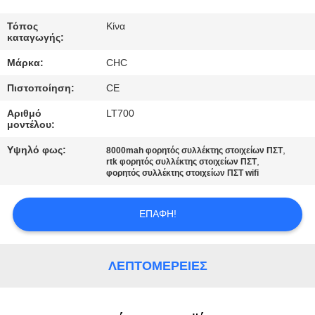
ΈΛΕΓΧΟΣ
Τόπος
Κίνα
καταγωγής:
ΜΑΣ
Μάρκα:
CHC
ΕΛΆΤΕ
Πιστοποίηση:
CE
ΣΕ
Αριθμό
LT700
ΕΠΑΦΉ
μοντέλου:
ΜΕ
Υψηλό φως:
,
8000mah φορητός συλλέκτης στοιχείων ΠΣΤ
,
rtk φορητός συλλέκτης στοιχείων ΠΣΤ
φορητός συλλέκτης στοιχείων ΠΣΤ wifi
ΖΗΤΉΣΤΕ
ΈΝΑ
ΕΠΑΦΉ!
ΑΠΌΣΠΑΣΜΑ
ΛΕΠΤΟΜΈΡΕΙΕΣ
SITEMAP