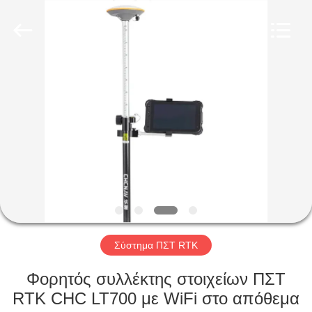
Hengyide
Electronic
Technology
Co.,Ltd
Ltd..
All
Rights
Reserved.
ΣΠΊΤΙ
ΠΡΟΪΌΝΤΑ
ΠΕΡΊΠΟΥ
ΕΜΕΊΣ
ΓΎΡΟΣ
ΕΡΓΟΣΤΑΣΊΩΝ
Σύστημα ΠΣΤ RTK
Φορητός συλλέκτης στοιχείων ΠΣΤ
ΠΟΙΟΤΙΚΌΣ
RTK CHC LT700 με WiFi στο απόθεμα