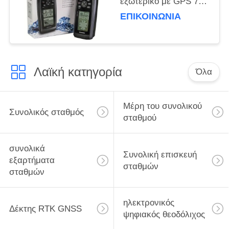
εξωτερικό με GPS 73
1.4 " X 2.1" οθόνη
ΕΠΙΚΟΙΝΩΝΊΑ
ελαφρύ και ανθεκτικό
Λαϊκή κατηγορία
Όλα
Μέρη του συνολικού
Συνολικός σταθμός
σταθμού
συνολικά
Συνολική επισκευή
εξαρτήματα
σταθμών
σταθμών
ηλεκτρονικός
Δέκτης RTK GNSS
ψηφιακός θεοδόλιχος