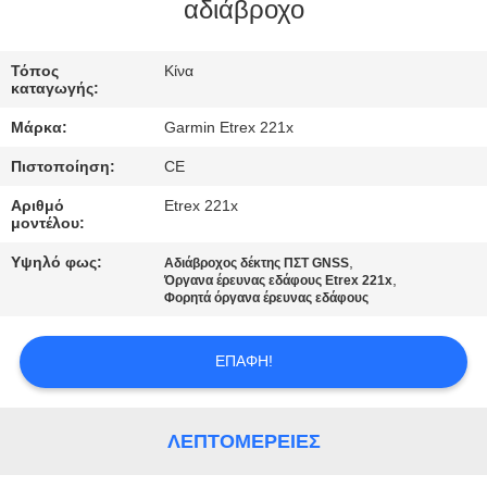
ΈΛΕΓΧΟΣ
αδιάβροχο
ΜΑΣ
Τόπος
Κίνα
καταγωγής:
ΕΛΆΤΕ
Μάρκα:
Garmin Etrex 221x
ΣΕ
Πιστοποίηση:
CE
ΕΠΑΦΉ
Αριθμό
Etrex 221x
ΜΕ
μοντέλου:
Υψηλό φως:
,
Αδιάβροχος δέκτης ΠΣΤ GNSS
,
ΖΗΤΉΣΤΕ
Όργανα έρευνας εδάφους Etrex 221x
Φορητά όργανα έρευνας εδάφους
ΈΝΑ
ΑΠΌΣΠΑΣΜΑ
ΕΠΑΦΉ!
SITEMAP
ΛΕΠΤΟΜΈΡΕΙΕΣ