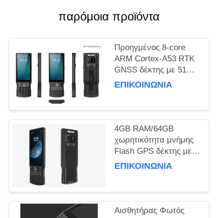
PRIVACY
παρόμοια προϊόντα
POLICY
Προηγμένος 8-core
ARM Cortex-A53 RTK
GNSS δέκτης με 51
πλήκτρα και 1
ΕΠΙΚΟΙΝΩΝΊΑ
πλευρικό
προσαρμοσμένο
πλήκτρο και θύρα USB
τύπου C
4GB RAM/64GB
χωρητικότητα μνήμης
Flash GPS δέκτης με
αισθητήρα επιταχυντή
ΕΠΙΚΟΙΝΩΝΊΑ
και απόδοση
Αισθητήρας Φωτός