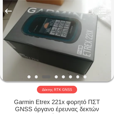
Hengyide
Electronic
Technology
Co.,Ltd
Ltd..
All
Rights
Reserved.
ΣΠΊΤΙ
ΠΡΟΪΌΝΤΑ
ΠΕΡΊΠΟΥ
ΕΜΕΊΣ
ΓΎΡΟΣ
ΕΡΓΟΣΤΑΣΊΩΝ
Δέκτης RTK GNSS
Garmin Etrex 221x φορητό ΠΣΤ
ΠΟΙΟΤΙΚΌΣ
GNSS όργανο έρευνας δεκτών