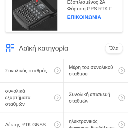
Εξοπλισμένος 2A
Φόρτιση GPS RTK Για
Τοπογραφία και
ΕΠΙΚΟΙΝΩΝΊΑ
Χαρτογράφηση
Λαϊκή κατηγορία
Όλα
Μέρη του συνολικού
Συνολικός σταθμός
σταθμού
συνολικά
Συνολική επισκευή
εξαρτήματα
σταθμών
σταθμών
ηλεκτρονικός
Δέκτης RTK GNSS
ψηφιακός θεοδόλιχος