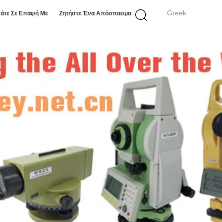
Greek
άτε Σε Επαφή Με
Ζητήστε Ένα Απόσπασμα