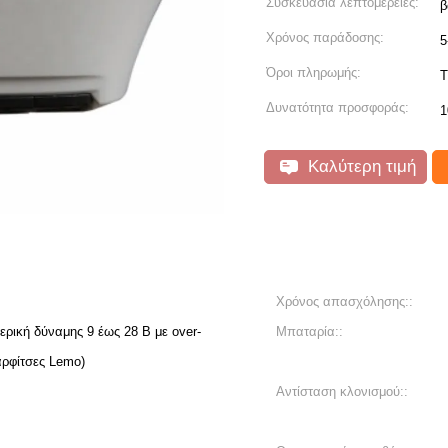
Συσκευασία λεπτομέρειες:
β
Χρόνος παράδοσης:
5
Όροι πληρωμής:
T
Δυνατότητα προσφοράς:
1
Καλύτερη τιμή
Χρόνος απασχόλησης::
ική δύναμης 9 έως 28 Β με over-
Μπαταρία::
αρφίτσες Lemo)
Αντίσταση κλονισμού::