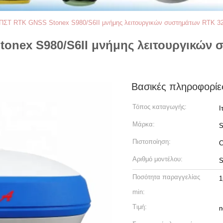
 ΠΣΤ RTK GNSS Stonex S980/S6II μνήμης λειτουργικών συστημάτων RTK 32
onex S980/S6II μνήμης λειτουργικών
Βασικές πληροφορίε
Τόπος καταγωγής:
Ι
Μάρκα:
S
Πιστοποίηση:
Αριθμό μοντέλου:
S
Ποσότητα παραγγελίας
1
min:
Τιμή:
n