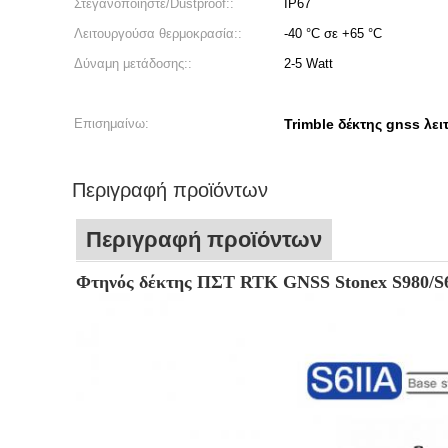
Στεγανοποιήστε/Dustproof::
IP67
Λειτουργούσα θερμοκρασία::
-40 °C σε +65 °C
Δύναμη μετάδοσης::
2-5 Watt
Επισημαίνω:
Trimble δέκτης gnss λε
Περιγραφή προϊόντων
Περιγραφή προϊόντων
Φτηνός δέκτης ΠΣΤ RTK GNSS Stonex S980/S6