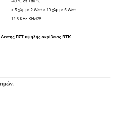
-40 °C σε +80 °C
> 5 χλμ με 2 Watt > 10 χλμ με 5 Watt
12.5 KHz KHz/25
Δέκτης ΠΣΤ υψηλής ακρίβειας RTK
,
τιμών.