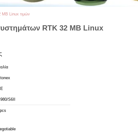
 ΜΒ Linux τιμών
 συστημάτων RTK 32 ΜΒ Linux
ς
ταλία
tonex
CE
980/S6II
pcs
egotiable