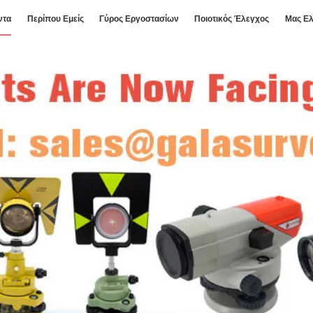
ντα
Περίπου Εμείς
Γύρος Εργοστασίων
Ποιοτικός Έλεγχος
Μας Ελ