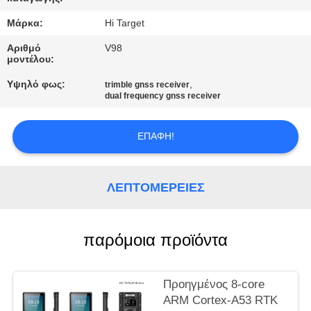
ΈΛΕΓΧΟΣ
Μάρκα:
Hi Target
ΜΑΣ
Αριθμό
V98
μοντέλου:
ΕΛΆΤΕ
Υψηλό φως:
,
trimble gnss receiver
ΣΕ
dual frequency gnss receiver
ΕΠΑΦΉ
ΜΕ
ΕΠΑΦΉ!
ΖΗΤΉΣΤΕ
ΛΕΠΤΟΜΈΡΕΙΕΣ
ΈΝΑ
ΑΠΌΣΠΑΣΜΑ
παρόμοια προϊόντα
SITEMAP
Προηγμένος 8-core
ARM Cortex-A53 RTK