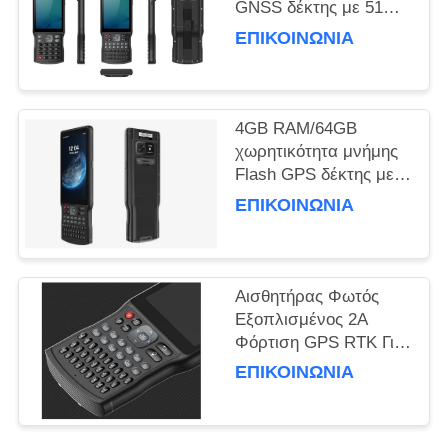
PRIVACY
GNSS δέκτης με 51
πλήκτρα και 1
POLICY
ΕΠΙΚΟΙΝΩΝΊΑ
πλευρικό
προσαρμοσμένο
πλήκτρο και θύρα USB
τύπου C
4GB RAM/64GB
χωρητικότητα μνήμης
Flash GPS δέκτης με
αισθητήρα επιταχυντή
ΕΠΙΚΟΙΝΩΝΊΑ
και απόδοση
Αισθητήρας Φωτός
Εξοπλισμένος 2A
Φόρτιση GPS RTK Για
Τοπογραφία και
ΕΠΙΚΟΙΝΩΝΊΑ
Χαρτογράφηση