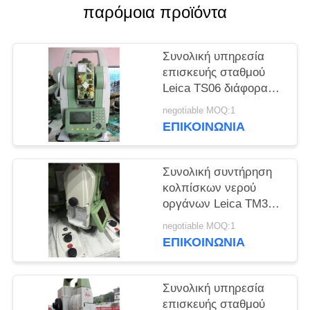
PRIVACY
παρόμοια προϊόντα
POLICY
Συνολική υπηρεσία
επισκευής σταθμού
Leica TS06 διάφορα
προβλήματα
negotiable MOQ:1
συντήρησης
ΕΠΙΚΟΙΝΩΝΊΑ
Συνολική συντήρηση
κολπίσκων νερού
οργάνων Leica TM30
TM50 υπηρεσιών
negotiable MOQ:1
επισκευής σταθμών
ΕΠΙΚΟΙΝΩΝΊΑ
Συνολική υπηρεσία
επισκευής σταθμού