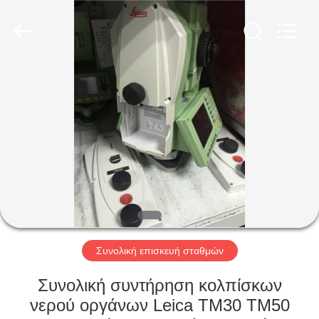
Hengyide
Electronic
Technology
Co.,Ltd
Ltd..
All
Rights
Reserved.
ΣΠΊΤΙ
ΠΡΟΪΌΝΤΑ
ΠΕΡΊΠΟΥ
ΕΜΕΊΣ
ΓΎΡΟΣ
ΕΡΓΟΣΤΑΣΊΩΝ
Συνολική επισκευή σταθμών
Συνολική συντήρηση κολπίσκων
ΠΟΙΟΤΙΚΌΣ
νερού οργάνων Leica TM30 TM50