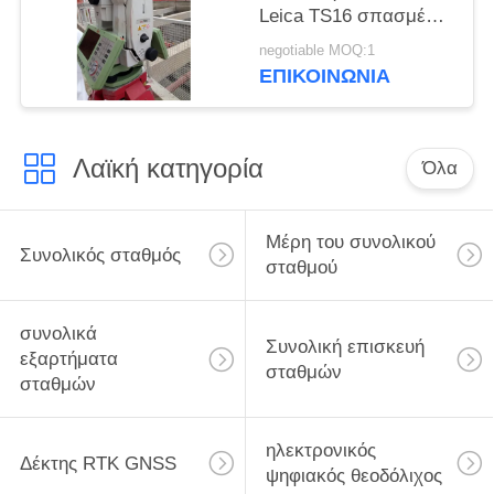
Leica TS16 σπασμένη
επισκευή οργάνου
negotiable MOQ:1
επίλυση προβλημάτων
ΕΠΙΚΟΙΝΩΝΊΑ
Λαϊκή κατηγορία
Όλα
Μέρη του συνολικού
Συνολικός σταθμός
σταθμού
συνολικά
Συνολική επισκευή
εξαρτήματα
σταθμών
σταθμών
ηλεκτρονικός
Δέκτης RTK GNSS
ψηφιακός θεοδόλιχος