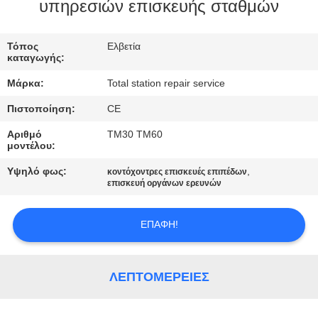
ΈΛΕΓΧΟΣ
υπηρεσιών επισκευής σταθμών
ΜΑΣ
Τόπος
Ελβετία
καταγωγής:
ΕΛΆΤΕ
Μάρκα:
Total station repair service
ΣΕ
Πιστοποίηση:
CE
ΕΠΑΦΉ
Αριθμό
TM30 TM60
ΜΕ
μοντέλου:
Υψηλό φως:
,
κοντόχοντρες επισκευές επιπέδων
ΖΗΤΉΣΤΕ
επισκευή οργάνων ερευνών
ΈΝΑ
ΕΠΑΦΉ!
ΑΠΌΣΠΑΣΜΑ
SITEMAP
ΛΕΠΤΟΜΈΡΕΙΕΣ