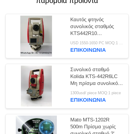
παρόμοια προϊόντα
PRIVACY
POLICY
Καυτός φτηνός
συνολικός σταθμός
KTS442R10
Reflectorless 1000m
USD 1550-1650 PC MOQ:1 pc
εμπορικών σημάτων
ΕΠΙΚΟΙΝΩΝΊΑ
Kolida οργάνων
έρευνας πώλησης
επαγγελματικός
Συνολικό σταθμό
Kolida KTS-442R6LC
Μη πρίσμα συνολικό
σταθμό 600M
1300usd/ piece MOQ:1 piece
ΕΠΙΚΟΙΝΩΝΊΑ
Mato MTS-1202R
500m Πρίσμα χωρίς
συνολικό σταθμό 2'