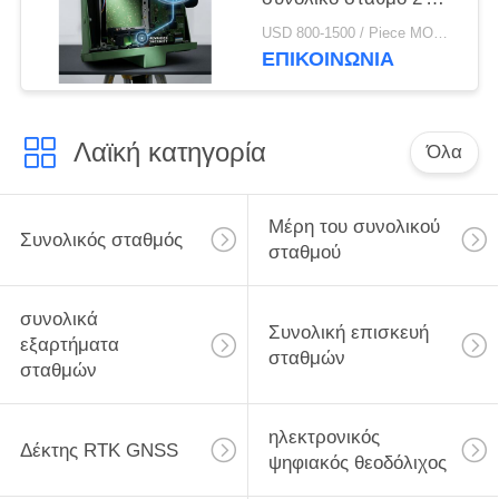
ακρίβεια Δύο άξονες
USD 800-1500 / Piece MOQ:1 Τεμάχιο
LCD οργάνωση
ΕΠΙΚΟΙΝΩΝΊΑ
μετρήσεων
Λαϊκή κατηγορία
Όλα
Μέρη του συνολικού
Συνολικός σταθμός
σταθμού
συνολικά
Συνολική επισκευή
εξαρτήματα
σταθμών
σταθμών
ηλεκτρονικός
Δέκτης RTK GNSS
ψηφιακός θεοδόλιχος