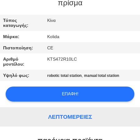
ΈΛΕΓΧΟΣ
πρίσμα
ΜΑΣ
Τόπος
Κίνα
καταγωγής:
ΕΛΆΤΕ
Μάρκα:
Kolida
ΣΕ
Πιστοποίηση:
CE
ΕΠΑΦΉ
Αριθμό
KTS472R10LC
ΜΕ
μοντέλου:
Υψηλό φως:
,
robotic total station
manual total station
ΖΗΤΉΣΤΕ
ΈΝΑ
ΕΠΑΦΉ!
ΑΠΌΣΠΑΣΜΑ
ΛΕΠΤΟΜΈΡΕΙΕΣ
SITEMAP