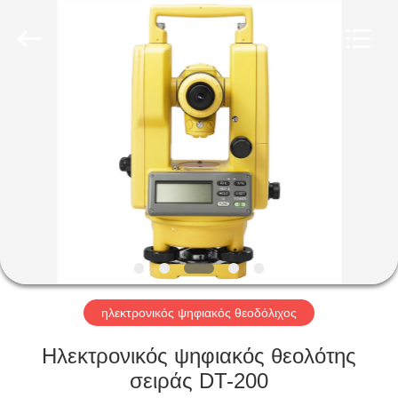
Hengyide
Electronic
Technology
Co.,Ltd
Ltd..
All
Rights
Reserved.
ΣΠΊΤΙ
ΠΡΟΪΌΝΤΑ
ΠΕΡΊΠΟΥ
ΕΜΕΊΣ
ΓΎΡΟΣ
ΕΡΓΟΣΤΑΣΊΩΝ
ηλεκτρονικός ψηφιακός θεοδόλιχος
Ηλεκτρονικός ψηφιακός θεολότης
ΠΟΙΟΤΙΚΌΣ
σειράς DT-200