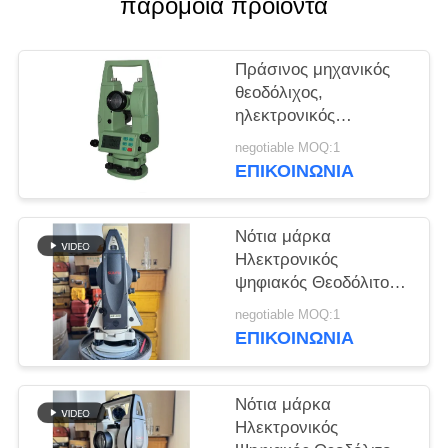
παρόμοια προϊόντα
PRIVACY
POLICY
Πράσινος μηχανικός
θεοδόλιχος,
ηλεκτρονικός
θεοδόλιχος οπτικών
negotiable MOQ:1
πεδίων 5 βαθμού
ΕΠΙΚΟΙΝΩΝΊΑ
Νότια μάρκα
Ηλεκτρονικός
ψηφιακός Θεοδόλιτος
NT-023 25.9X
negotiable MOQ:1
Συνολικός Σταθμός
ΕΠΙΚΟΙΝΩΝΊΑ
Ακριβής και εύκολος
στη λειτουργία με
ακρίβεια ρύθμισης
Νότια μάρκα
αντισταθμιστή ± 1
Ηλεκτρονικός
λεπτό τόξου