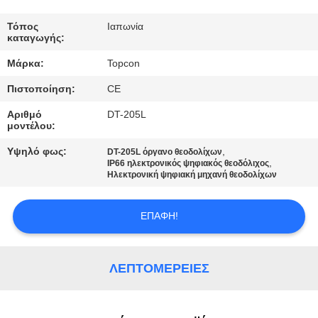
ΈΛΕΓΧΟΣ
Τόπος
Ιαπωνία
καταγωγής:
ΜΑΣ
Μάρκα:
Topcon
ΕΛΆΤΕ
Πιστοποίηση:
CE
ΣΕ
Αριθμό
DT-205L
ΕΠΑΦΉ
μοντέλου:
ΜΕ
Υψηλό φως:
,
DT-205L όργανο θεοδολίχων
,
IP66 ηλεκτρονικός ψηφιακός θεοδόλιχος
Ηλεκτρονική ψηφιακή μηχανή θεοδολίχων
ΖΗΤΉΣΤΕ
ΈΝΑ
ΕΠΑΦΉ!
ΑΠΌΣΠΑΣΜΑ
ΛΕΠΤΟΜΈΡΕΙΕΣ
SITEMAP