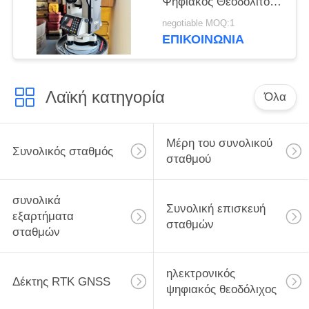
Ψηφιακός Θεοδόλιτος
NT-023 IP54
negotiable MOQ:1
Αδιάβροχος Επίπεδο
ΕΠΙΚΟΙΝΩΝΊΑ
Ηλεκτρονικός
Ψηφιακός Θεοδόλιτος
επαναφορτιζόμενη
Λαϊκή κατηγορία
μπαταρία 1° ή 1gon
Όλα
Οριζόντιος κύκλος και
υψηλή ακρίβεια
Μέρη του συνολικού
Συνολικός σταθμός
σταθμού
συνολικά
Συνολική επισκευή
εξαρτήματα
σταθμών
σταθμών
ηλεκτρονικός
Δέκτης RTK GNSS
ψηφιακός θεοδόλιχος